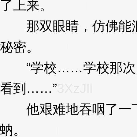
了上来。
3XzJll
那双眼睛，仿佛能洞
秘密。
3XzJll
“学校……学校那次
看到……”
3XzJll
他艰难地吞咽了一下
蚋。
3XzJll