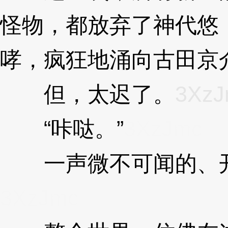
怪物，都放弃了神代悠
哮，疯狂地涌向古田京
但，太迟了。
3XzJ
“咔哒。”
3XzJmc
一声微不可闻的、开
3XzJmc