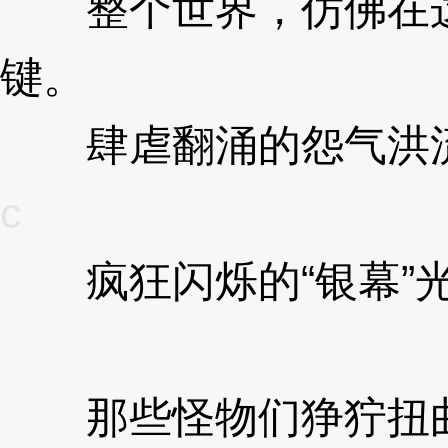
整个世界，仿佛在这
键。
3XzJmc
肆虐翻涌的怨气洪流
c
疯狂闪烁的“银幕”光
mc
那些怪物们狰狞扭曲