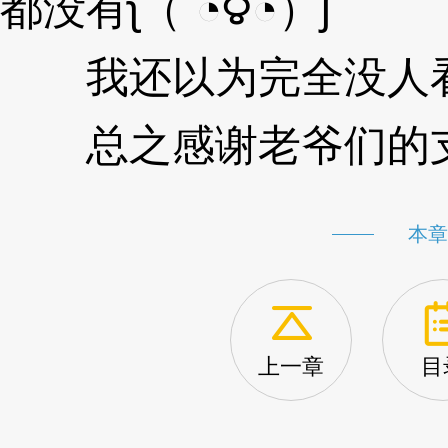
都没有ʅ（´◔౪◔）ʃ
我还以为完全没人看了
总之感谢老爷们的支
本章
上一章
目