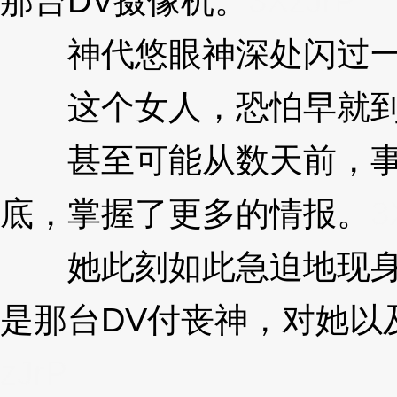
那台DV摄像机。
3XzJrP
神代悠眼神深处闪过一
这个女人，恐怕早就到
甚至可能从数天前，事件
底，掌握了更多的情报。
3
她此刻如此急迫地现身，
是那台DV付丧神，对她以
zJrP