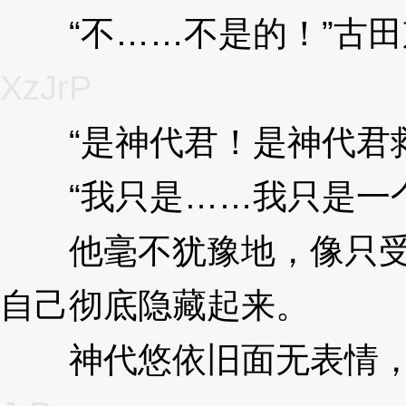
“不……不是的！”古田
XzJrP
“是神代君！是神代君救
“我只是……我只是一个
他毫不犹豫地，像只受惊
自己彻底隐藏起来。
3XzJr
神代悠依旧面无表情，深