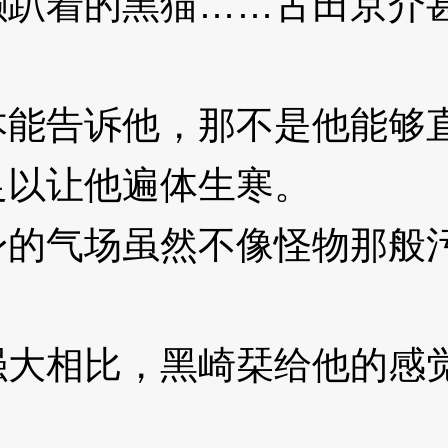
着的黑猫……古田京介甚
告诉他，那不是他能够直
足以让他遍体生寒。
3XzJrP
气场虽然不像怪物那般污
相比，黑崎栞给他的感觉