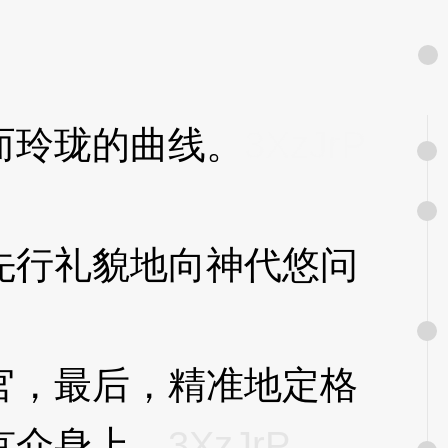
玲珑的曲线。
3XzJrP
行礼貌地向神代悠问
，最后，精准地定格
京介身上。
3XzJrP