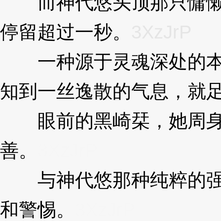
而神代悠头顶那只慵懒趴
停留超过一秒。
3XzJrP
一种源于灵魂深处的本能
知到一丝逸散的气息，就
眼前的黑崎栞，她周身的
善。
3XzJrP
与神代悠那种纯粹的强大
和警惕。
3XzJrP