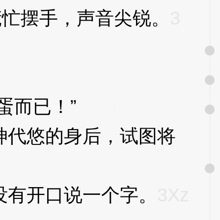
忙摆手，声音尖锐。
3
蛋而已！”
3XzJrP
代悠的身后，试图将
有开口说一个字。
3Xz