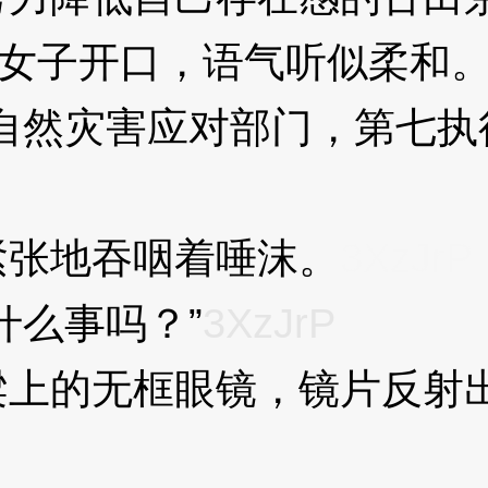
女子开口，语气听似柔和
然灾害应对部门，第七执行
张地吞咽着唾沫。
3XzJrP
么事吗？”
3XzJrP
的无框眼镜，镜片反射出