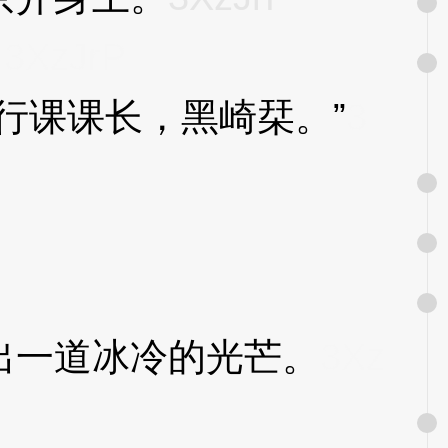
。
3XzJrP
课课长，黑崎栞。”
3
一道冰冷的光芒。
3Xz