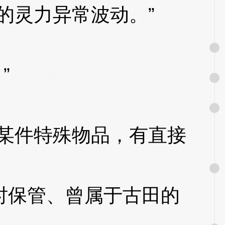
灵力异常波动。”
3Xz
”
3XzJrP
某件特殊物品，有直接
保管、曾属于古田的