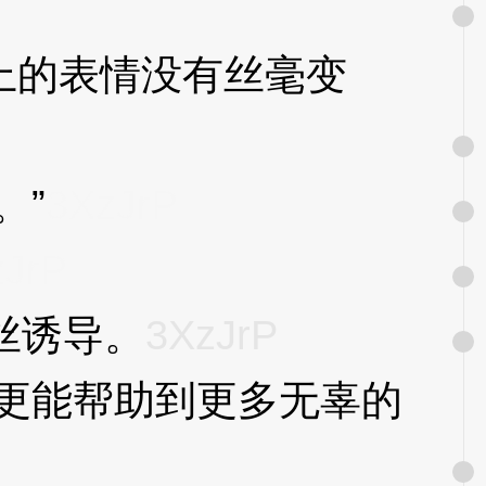
的表情没有丝毫变
。”
3XzJrP
zJrP
丝诱导。
3XzJrP
更能帮助到更多无辜的