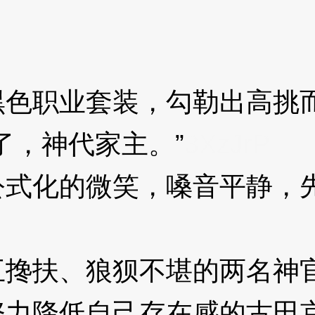
职业套装，勾勒出高挑而
，神代家主。”
3XzJrP
化的微笑，嗓音平静，先
扶、狼狈不堪的两名神官
努力降低自己存在感的古田