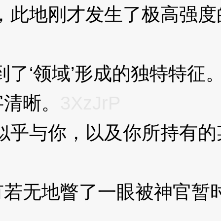
此地刚才发生了极高强度的
‘领域’形成的独特特征。
清晰。
3XzJrP
乎与你，以及你所持有的
无地瞥了一眼被神官暂时