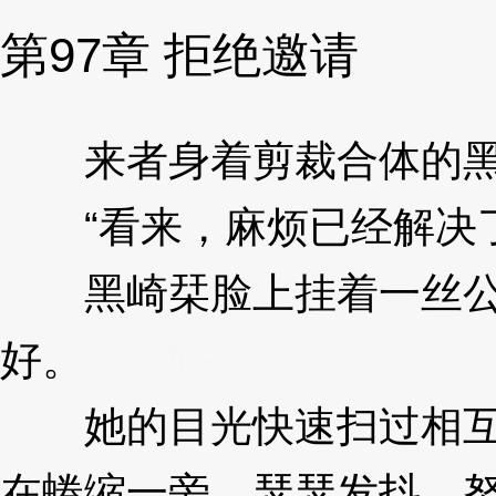
第97章 拒绝邀请
来者身着剪裁合体的黑色
“看来，麻烦已经解决了
黑崎栞脸上挂着一丝公式
好。
3XzJrP
她的目光快速扫过相互搀
在蜷缩一旁、瑟瑟发抖，