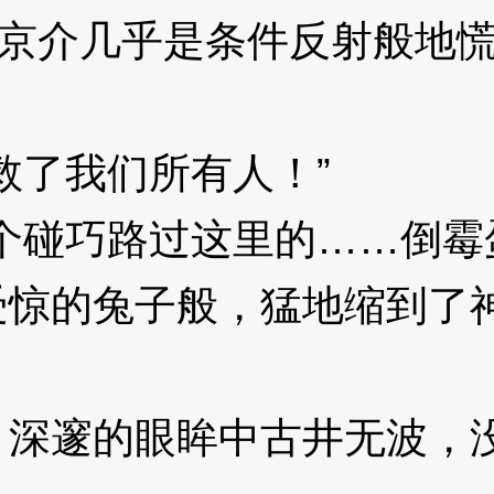
京介几乎是条件反射般地慌
了我们所有人！”
3XzJrP
碰巧路过这里的……倒霉
的兔子般，猛地缩到了神
P
邃的眼眸中古井无波，没