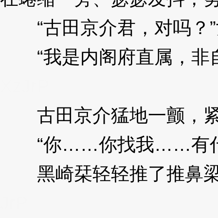
“古田京介君，对吗？”
“我是内阁府直属，非自
XzJrP
古田京介猛地一颤，紧
“你……你找我……有什
黑崎栞轻轻推了推鼻梁上
JrP