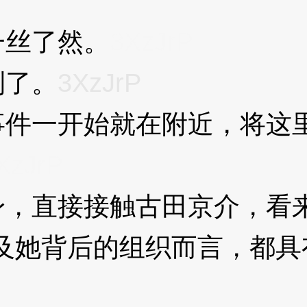
丝了然。
3XzJrP
了。
3XzJrP
一开始就在附近，将这里
XzJrP
直接接触古田京介，看来
及她背后的组织而言，都具