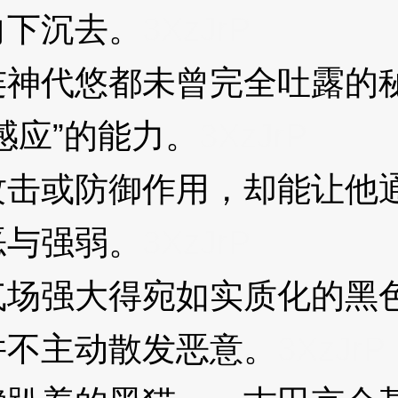
下沉去。
3XzJrP
神代悠都未曾完全吐露的
应”的能力。
3XzJrP
或防御作用，却能让他通
恶与强弱。
3XzJrP
强大得宛如实质化的黑色
并不主动散发恶意。
3XzJrP