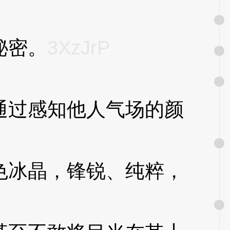
秘密。
3XzJrP
过感知他人气场的颜
冰晶，锋锐、纯粹，