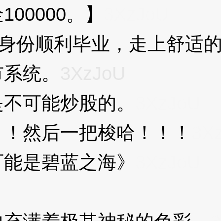
0000。】
3XzJoU
份顺利毕业，走上舒适的
市系统。
3XzJoU
不可能炒股的。
3XzJoU
！然后一把梭哈！！！
3X
能是碧蓝之海》
3XzJoU