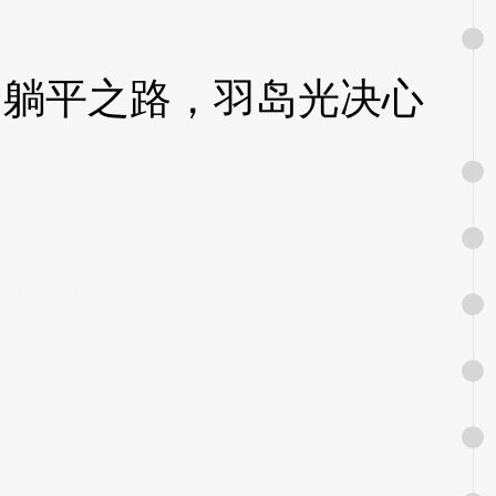
躺平之路，羽岛光决心
zJoU