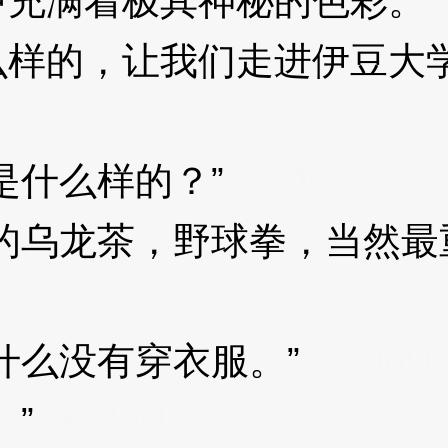
充满着极其神秘的色彩。
3
的，让我们走进伊豆大学
什么样的？”
3XzJoU
乌龙茶，野球拳，当然最
么没有穿衣服。”
3XzJoU
”
3XzJoU