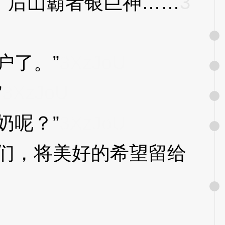
，后山霸者银巨神……
3
户了。”
3XzJoU
”
3XzJoU
奶呢？”
3XzJoU
们，将美好的希望留给