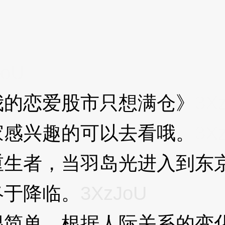
JoU
的恋爱股市只想满仓》
3X
感兴趣的可以去看哦。
3X
者，当羽岛光进入到东京
终于降临。
3XzJoU
单，根据人际关系的变化