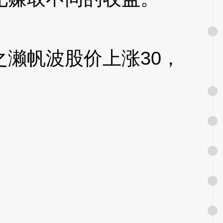
濑帆波股价上涨30，