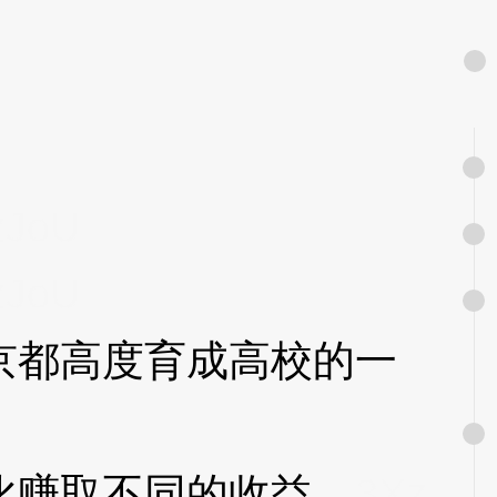
zJoU
zJoU
都高度育成高校的一
赚取不同的收益。
3Xz