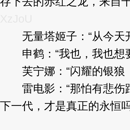
存下去的赤红之龙，来自
XzJoU
无量塔姬子：“从今天开
申鹤：“我也，我也想要
芙宁娜：“闪耀的银狼，
雷电影：“那怕有悲伤跟
下一代，才是真正的永恒吗