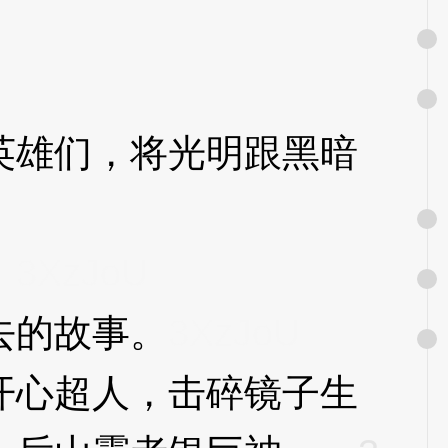
雄们，将光明跟黑暗
！
3XzJoU
去的故事。
3XzJoU
心超人，击碎镜子生