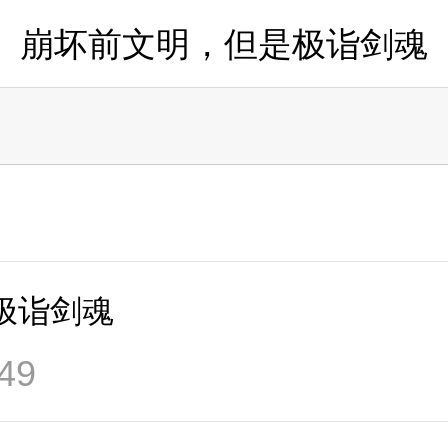
崩坏前文明，但是极诣剑魂
极诣剑魂
49