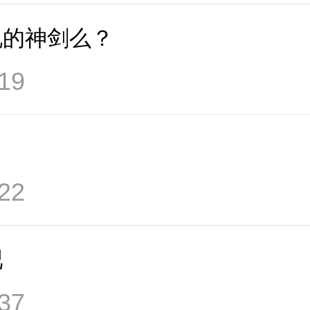
说的神剑么？
19
22
吧
37