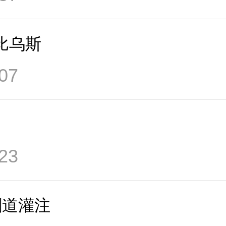
比乌斯
07
23
剑道灌注