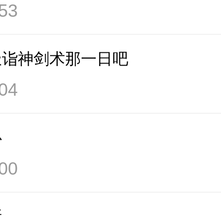
53
极诣神剑术那一日吧
04
心
00
所